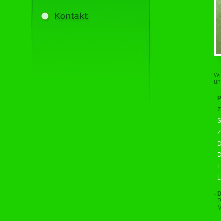
Wi
un
P
Z
S
Z
D
D
F
L
- 
- 
- 